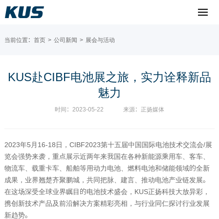
当前位置：
首页
>
公司新闻
>
展会与活动
KUS赴CIBF电池展之旅，实力诠释新品
魅力
时间：2023-05-22
来源：正扬媒体
2023
年
5
月
16-18
日，
CIBF2023
第十五届中国国际电池技术交流会
/
展
览会强势来袭，重点展示近两年来我国在各种新能源乘用车、客车、
物流车、载重卡车、船舶等用动力电池、燃料电池和储能领域的全新
成果，业界翘楚齐聚鹏城，共同把脉、建言、推动电池产业链发展。
在这场深受全球业界瞩目的电池技术盛会，
KUS
正扬科技大放异彩，
携创新技术产品及前沿解决方案精彩亮相，与行业同仁探讨行业发展
新趋势。